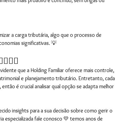
amento mais proativo e contínuo, sem brigas ou 
izar a carga tributária, algo que o processo de 
conomias significativas. 💡
🤷‍♂️
idente que a Holding Familiar oferece mais controle, 
atrimonial e planejamento tributário. Entretanto, cada 
 então é crucial analisar qual opção se adapta melhor 
cido insights para a sua decisão sobre como gerir o 
ria especializada fale conosco 💛 temos anos de 