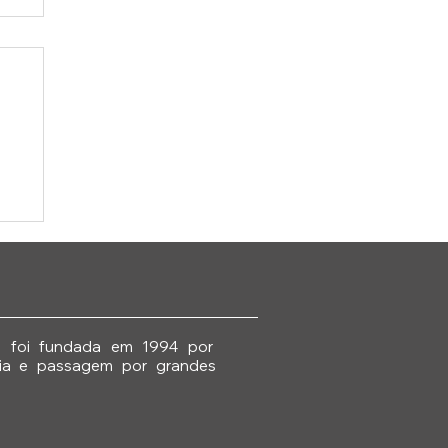
e
ia foi fundada em 1994 por
ncia e passagem por grandes