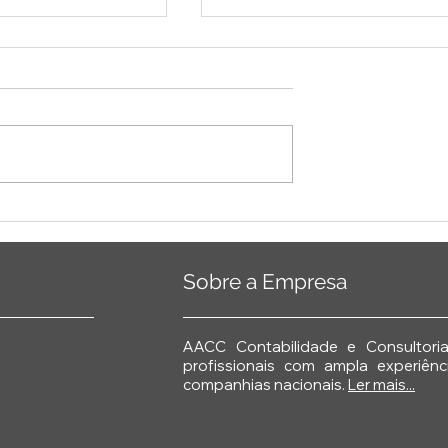
de Simplificar a
Reforma Tributária
Pessoas e
Aprovada, o Essencial qu
 Produtividade
você deve Saber
e 🚀
Sobre a Empresa
AACC Contabilidade e Consultor
profissionais com ampla experiê
companhias nacionais.
Ler mais...