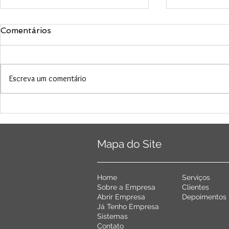
Comentários
Escreva um comentário
Reforma Tributária: tudo
5 Maneiras 
que você precisa saber
Gestão de 
agora - Por Mayara La
Aumentar a
Porta
do seu Tim
Mapa do Site
Ho
me
Serviço
s
Sobre a Em
presa
C
lientes
Abrir Empr
esa
De
poimentos
Já Tenho Emp
resa
Siste
mas
Conta
to