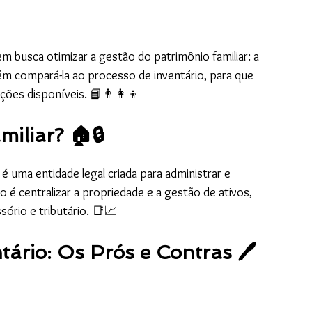
m busca otimizar a gestão do patrimônio familiar: a 
ém compará-la ao processo de inventário, para que 
ões disponíveis. 📘👨‍👩‍👦
iliar? 🏠🔒
 
é uma entidade legal criada para administrar e 
 é centralizar a propriedade e a gestão de ativos, 
ório e tributário. 📑📈
rio: Os Prós e Contras 🖊️