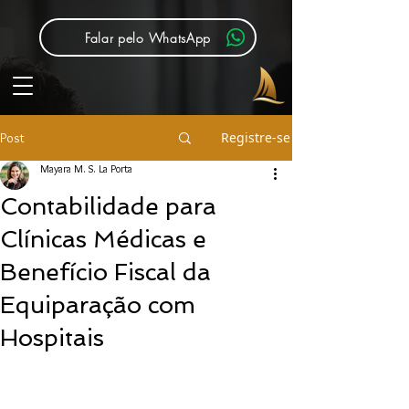
Falar pelo WhatsApp
Registre-se
Post
Mayara M. S. La Porta
Contabilidade para
Clínicas Médicas e
Benefício Fiscal da
Equiparação com
Hospitais