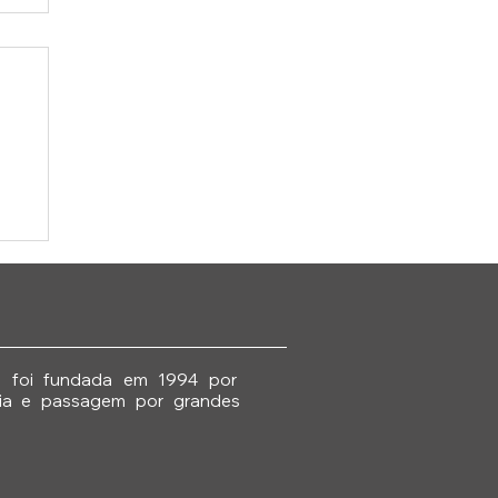
e
ia foi fundada em 1994 por
ncia e passagem por grandes