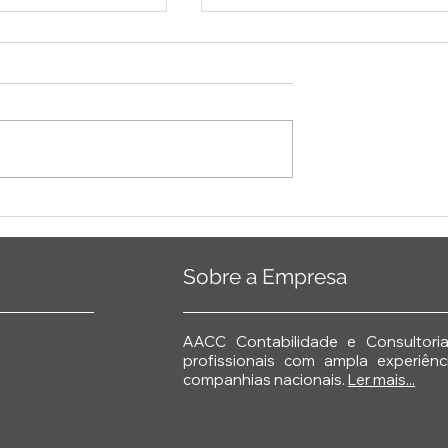
de Simplificar a
Reforma Tributária
Pessoas e
Aprovada, o Essencial qu
 Produtividade
você deve Saber
e 🚀
Sobre a Empresa
AACC Contabilidade e Consultor
profissionais com ampla experiê
companhias nacionais.
Ler mais...