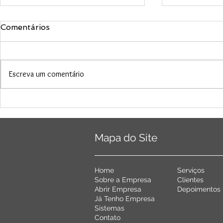
Comentários
Escreva um comentário
Reforma Tributária: tudo
5 Maneiras 
que você precisa saber
Gestão de 
agora - Por Mayara La
Aumentar a
Porta
do seu Tim
Mapa do Site
Ho
me
Serviço
s
Sobre a Em
presa
C
lientes
Abrir Empr
esa
De
poimentos
Já Tenho Emp
resa
Siste
mas
Conta
to